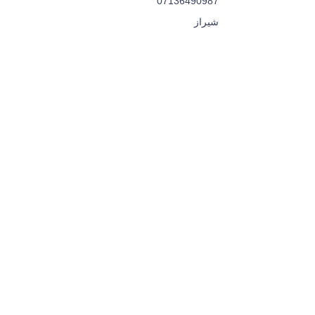
07136490987
شیراز