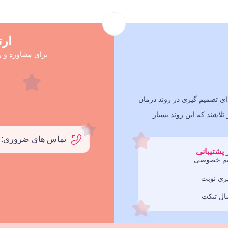
ار
برای مشاوره و ر
ی تصمیم گیری در روند درمان
لاشند که این روند بسیار
تماس های ضروری: 09052363463
پشتیبانی
م خصوصی
یری نوبت
ال تیکت